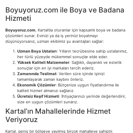
Boyuyoruz.com ile Boya ve Badana
Hizmeti
Boyuyoruz.com
, Kartal’da oturanlar için kapsamlı boya ve badana
çözümleri sunar. Evinizi ya da iş yerinizi boyatmayı
düşünüyorsanız, uzman ekibimiz şu avantajları sağlar:
Uzman Boya Ustaları
: Yılların tecrübesine sahip ustalarımız,
her türlü yüzeyde mükemmel sonuçlar elde eder.
Yüksek Kaliteli Malzemeler
: Sağlıklı, dayanıklı ve estetik
sonuçlar için en iyi markaları tercih ederiz.
Zamanında Teslimat
: Verilen süre içinde işinizi
tamamlayarak zaman kaybını önleriz.
Ekonomik Çözümler
: Bütçenize uygun fiyatlandırma ile
kaliteli hizmet almanızı sağlarız.
Ücretsiz Keşif Hizmeti
: İhtiyaçlarınızı yerinde değerlendirir,
size en uygun çözümleri sunarız.
Kartal’ın Mahallelerinde Hizmet
Veriyoruz
Kartal, geniş bir bölgeye yayılmış birçok mahalleye sahiptir.