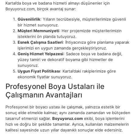
Kartal’da boya ve badana hizmeti almayı düşünenler için
Boyuyoruz.com, birçok avantaj sunar:
Güvenilirlik
: Yılların tecrübesiyle, müşterilerimize güvenli
bir hizmet sunuyoruz.
Müşteri Memnuniyeti
: Her projemizde müşterilerimizin
isteklerini ön planda tutuyoruz.
Esnek Çalışma Saatleri
: İhtiyacınıza göre planlama yaparak
işlerimizi en uygun zamanda gerçekleştiriyoruz.
Geniş Hizmet Yelpazesi
: Sadece boya ve badana değil,
yüzey tamiri ve dekoratif boyama gibi hizmetler de
sunuyoruz.
Uygun Fiyat Politikası
: Kartal’daki rakiplerimize göre
ekonomik fiyatlar sunuyoruz.
Profesyonel Boya Ustaları ile
Çalışmanın Avantajları
Profesyonel bir boyacı ustası ile çalışmak, yalnızca estetik bir
sonuç elde etmekle kalmaz; aynı zamanda zamandan ve bütçeden
tasarruf etmenizi sağlar.
Boyuyoruz.com
ekibi, boya işlemlerini
hızlı ve doğru bir şekilde tamamlar. Ayrıca, kullanılan malzemelerin
kalitesi sayesinde uzun yıllar dayanıklı sonuçlar elde edersiniz.