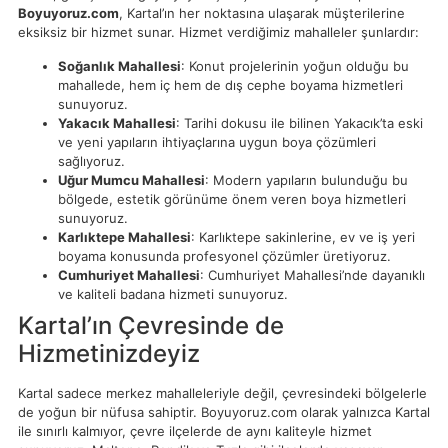
Boyuyoruz.com
, Kartal’ın her noktasına ulaşarak müşterilerine
eksiksiz bir hizmet sunar. Hizmet verdiğimiz mahalleler şunlardır:
Soğanlık Mahallesi
: Konut projelerinin yoğun olduğu bu
mahallede, hem iç hem de dış cephe boyama hizmetleri
sunuyoruz.
Yakacık Mahallesi
: Tarihi dokusu ile bilinen Yakacık’ta eski
ve yeni yapıların ihtiyaçlarına uygun boya çözümleri
sağlıyoruz.
Uğur Mumcu Mahallesi
: Modern yapıların bulunduğu bu
bölgede, estetik görünüme önem veren boya hizmetleri
sunuyoruz.
Karlıktepe Mahallesi
: Karlıktepe sakinlerine, ev ve iş yeri
boyama konusunda profesyonel çözümler üretiyoruz.
Cumhuriyet Mahallesi
: Cumhuriyet Mahallesi’nde dayanıklı
ve kaliteli badana hizmeti sunuyoruz.
Kartal’ın Çevresinde de
Hizmetinizdeyiz
Kartal sadece merkez mahalleleriyle değil, çevresindeki bölgelerle
de yoğun bir nüfusa sahiptir. Boyuyoruz.com olarak yalnızca Kartal
ile sınırlı kalmıyor, çevre ilçelerde de aynı kaliteyle hizmet