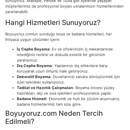
sunuyoruz. Maltepe, Pendik ve Tuzla gibi ilçelerde yaşayan
müşterilerimiz de profesyonel boyacı ustalarımızın hizmetlerinden
yararlanabilir.
Hangi Hizmetleri Sunuyoruz?
Boyuyoruz.com’un sunduğu boya ve badana hizmetleri, her
ihtiyaca uygun çözümler içerir:
İç Cephe Boyama
: Ev ve ofislerinizin iç mekanlarında
istediğiniz renkte ve dokuda estetik bir görünüm
yaratıyoruz.
Dış Cephe Boyama
: Yapılarınızı dış etkenlere karşı
koruyarak uzun ömürlü hale getiriyoruz.
Dekoratif Boyama
: Duvarlarınızı sanata dönüştürmek için
özel teknikler kullanıyoruz.
Tadilat ve Hazırlık Çalışmaları
: Boyama öncesi yüzey
hazırlıkları, alçı ve sıva işlemleri profesyonelce yapılır.
Badana Hizmeti
: Ekonomik ve hızlı bir çözüm arıyorsanız,
badana hizmetlerimiz tam size göre.
Boyuyoruz.com Neden Tercih
Edilmeli?