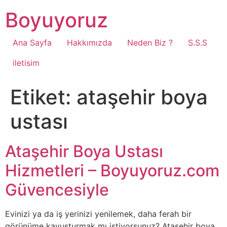
Boyuyoruz
Ana Sayfa
Hakkımızda
Neden Biz ?
S.S.S
iletisim
Etiket:
ataşehir boya
ustası
Ataşehir Boya Ustası
Hizmetleri – Boyuyoruz.com
Güvencesiyle
Evinizi ya da iş yerinizi yenilemek, daha ferah bir
görünüme kavuşturmak mı istiyorsunuz? Ataşehir boya