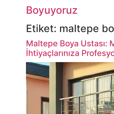
Boyuyoruz
Etiket:
maltepe bo
Maltepe Boya Ustası: 
İhtiyaçlarınıza Profes