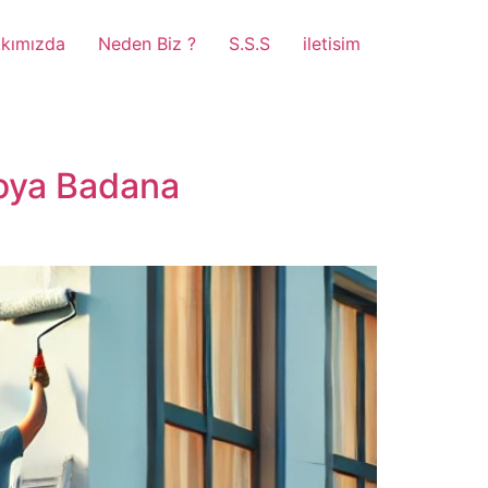
kımızda
Neden Biz ?
S.S.S
iletisim
Boya Badana