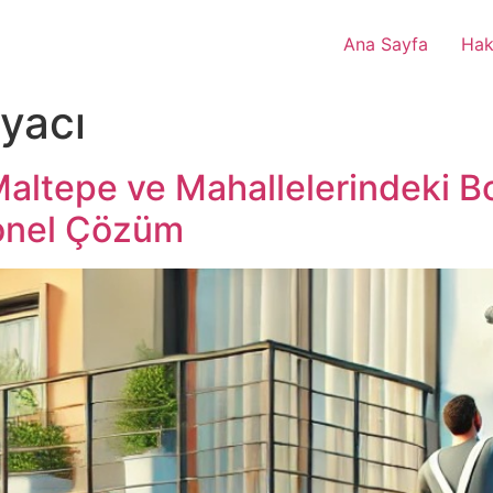
Ana Sayfa
Hak
yacı
Maltepe ve Mahallelerindeki 
yonel Çözüm