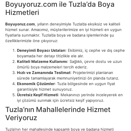
Boyuyoruz.com ile Tuzla’da Boya
Hizmetleri
Boyuyoruz.com
, yılların deneyimiyle Tuzla’da eksiksiz ve kaliteli
hizmet sunar. Amacımız, müşterilerimize en iyi hizmeti en uygun
fiyatlarla sunmaktır. Tuzla’da boya ve badana işlemlerinde şu
özelliklerimizle öne çıkıyoruz:
Deneyimli Boyacı Ustaları
: Ekibimiz, iç cephe ve dış cephe
boyamada her detayı titizlikle ele alır.
Kaliteli Malzeme Kullanımı
: Sağlıklı, çevre dostu ve uzun
ömürlü boya malzemeleri tercih ederiz.
Hızlı ve Zamanında Teslimat
: Projelerimizi planlanan
sürede tamamlayarak memnuniyetinizi ön planda tutarız.
Ekonomik Çözümler
: Tuzla bölgesinde en uygun fiyat
garantisiyle hizmet sunuyoruz.
Ücretsiz Keşif Hizmeti
: Mekanınızı yerinde inceleyerek en
iyi çözümü sunmak için ücretsiz keşif yapıyoruz.
Tuzla’nın Mahallelerinde Hizmet
Veriyoruz
Tuzla’nın her mahallesinde kapsamlı boya ve badana hizmeti