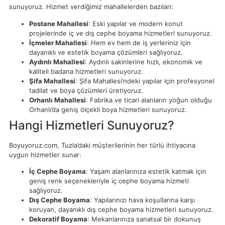
sunuyoruz. Hizmet verdiğimiz mahallelerden bazıları:
Postane Mahallesi
: Eski yapılar ve modern konut
projelerinde iç ve dış cephe boyama hizmetleri sunuyoruz.
İçmeler Mahallesi
: Hem ev hem de iş yerleriniz için
dayanıklı ve estetik boyama çözümleri sağlıyoruz.
Aydınlı Mahallesi
: Aydınlı sakinlerine hızlı, ekonomik ve
kaliteli badana hizmetleri sunuyoruz.
Şifa Mahallesi
: Şifa Mahallesi’ndeki yapılar için profesyonel
tadilat ve boya çözümleri üretiyoruz.
Orhanlı Mahallesi
: Fabrika ve ticari alanların yoğun olduğu
Orhanlı’da geniş ölçekli boya hizmetleri sunuyoruz.
Hangi Hizmetleri Sunuyoruz?
Boyuyoruz.com, Tuzla’daki müşterilerinin her türlü ihtiyacına
uygun hizmetler sunar:
İç Cephe Boyama
: Yaşam alanlarınıza estetik katmak için
geniş renk seçenekleriyle iç cephe boyama hizmeti
sağlıyoruz.
Dış Cephe Boyama
: Yapılarınızı hava koşullarına karşı
koruyan, dayanıklı dış cephe boyama hizmetleri sunuyoruz.
Dekoratif Boyama
: Mekanlarınıza sanatsal bir dokunuş